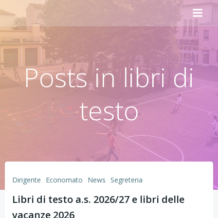
Vai
al
contenuto
Posts in libri di
testo
Dirigente
Economato
News
Segreteria
Libri di testo a.s. 2026/27 e libri delle
vacanze 2026