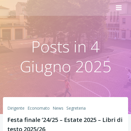
Vai
al
contenuto
Posts in 4
Giugno 2025
Dirigente
Economato
News
Segreteria
Festa finale ’24/25 – Estate 2025 – Libri di
testo 2025/26