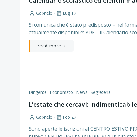
Calendario scolastico ed elenchi mat
-
Gabriele
Lug 17
Si comunica che è stato predisposto – nel form
attualmente disponibile: PDF – il Calendario sco
read more
Dirigente
Economato
News
Segreteria
L’estate che cercavi: indimenticabile
-
Gabriele
Feb 27
Sono aperte le iscrizioni al CENTRO ESTIVO P
nuovo CENTRO ESTIVO MEDIE 2026! Nella storic