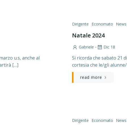
Dirigente
Economato
News
Natale 2024
-
Gabriele
Dic 18
marzo u.s, anche al
Si ricorda che sabato 21 d
artirà […]
cortesia che le/gli alunne
read more
Dirigente
Economato
News