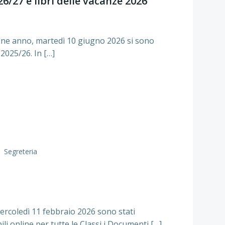
026/27 e libri delle vacanze 2026
 fine anno, martedì 10 giugno 2026 si sono
. 2025/26. In […]
Segreteria
mercoledì 11 febbraio 2026 sono stati
ili online per tutte le Classi i Documenti […]