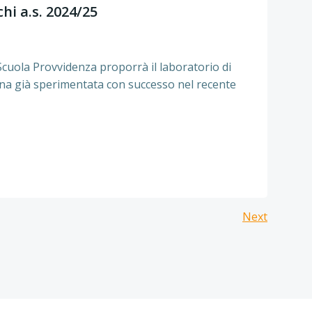
hi a.s. 2024/25
 Scuola Provvidenza proporrà il laboratorio di
iana già sperimentata con successo nel recente
Posts
Next
navig