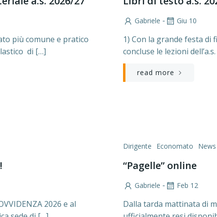
eriale a.s. 2026/27
Libri di testo a.s. 2
-
Gabriele
Giu 10
ato più comune e pratico
1) Con la grande festa di
lastico di […]
concluse le lezioni dell’a.s
read more
Dirigente
Economato
News
!
“Pagelle” online
-
Gabriele
Feb 12
ROVVIDENZA 2026 e al
Dalla tarda mattinata di 
a sede di […]
ufficialmente resi disponib