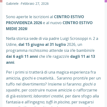
Gabriele
-
Febbraio 27, 2026
Sono aperte le iscrizioni al
CENTRO ESTIVO
PROVVIDENZA 2026
e al nuovo
CENTRO ESTIVO
MEDIE 2026
!
Nella storica sede di via padre Luigi Scrosoppi n. 2 a
Udine,
dal 15 giugno al 31 luglio
2026, un
programma ricchissimo attende sia i/le bambini/e
dai 6 agli 11 anni
che i/le ragazzi/e
dagli 11 ai 13
anni
.
Per i primi si tratterà di una magica esperienza fra
amicizia, giochi e creatività… Saranno pronti/e per un
tuffo nel divertimento? Insieme si faranno:
giochi a
squadre
, per costruire nuove amicizie o rafforzarne
di già esistenti;
laboratori creativi
, per dare sfogo alla
fantasia e all’ingegno;
tuffi in piscina
, per svagarsi