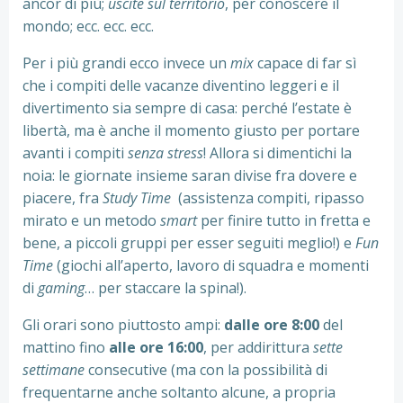
ancor di più;
uscite sul territorio
, per conoscere il
mondo; ecc. ecc. ecc.
Per i più grandi ecco invece un
mix
capace di far sì
che i compiti delle vacanze diventino leggeri e il
divertimento sia sempre di casa: perché l’estate è
libertà, ma è anche il momento giusto per portare
avanti i compiti
senza stress
! Allora si dimentichi la
noia: le giornate insieme saran divise fra dovere e
piacere, fra
Study Time
(assistenza compiti, ripasso
mirato e un metodo
smart
per finire tutto in fretta e
bene, a piccoli gruppi per esser seguiti meglio!) e
Fun
Time
(giochi all’aperto, lavoro di squadra e momenti
di
gaming
… per staccare la spina!).
Gli orari sono piuttosto ampi:
dalle ore 8:00
del
mattino fino
alle ore 16:00
, per addirittura
sette
settimane
consecutive (ma con la possibilità di
frequentarne anche soltanto alcune, a propria