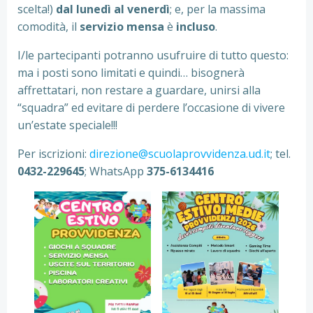
scelta!)
dal lunedì al venerdì
; e, per la massima
comodità, il
servizio mensa
è
incluso
.
I/le partecipanti potranno usufruire di tutto questo:
ma i posti sono limitati e quindi… bisognerà
affrettatari, non restare a guardare, unirsi alla
“squadra” ed evitare di perdere l’occasione di vivere
un’estate speciale!!!
Per iscrizioni:
direzione@scuolaprovvidenza.ud.it
; tel.
0432-229645
; WhatsApp
375-6134416