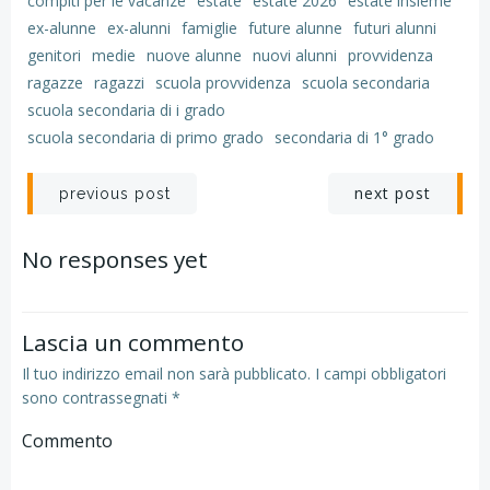
compiti per le vacanze
estate
estate 2026
estate insieme
ex-alunne
ex-alunni
famiglie
future alunne
futuri alunni
genitori
medie
nuove alunne
nuovi alunni
provvidenza
ragazze
ragazzi
scuola provvidenza
scuola secondaria
scuola secondaria di i grado
scuola secondaria di primo grado
secondaria di 1° grado
Navigazione
Navigazion
next post
previous post
articoli
articoli
No responses yet
Lascia un commento
Il tuo indirizzo email non sarà pubblicato.
I campi obbligatori
sono contrassegnati
*
Commento