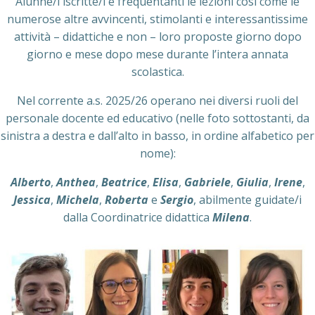
Alunne/i iscritte/i e frequentanti le lezioni così come le
numerose altre avvincenti, stimolanti e interessantissime
attività – didattiche e non – loro proposte giorno dopo
giorno e mese dopo mese durante l’intera annata
scolastica.
Nel corrente a.s. 2025/26 operano nei diversi ruoli del
personale docente ed educativo (nelle foto sottostanti, da
sinistra a destra e dall’alto in basso, in ordine alfabetico per
nome):
Alberto
,
Anthea
,
Beatrice
,
Elisa
,
Gabriele
,
Giulia
,
Irene
,
Jessica
,
Michela
,
Roberta
e
Sergio
, abilmente guidate/i
dalla Coordinatrice didattica
Milena
.