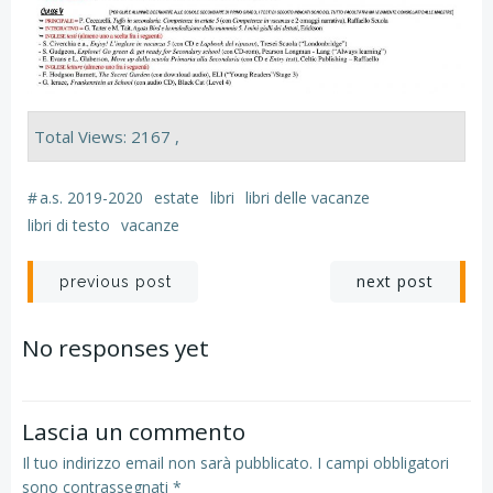
Total Views: 2167 ,
#
a.s. 2019-2020
estate
libri
libri delle vacanze
libri di testo
vacanze
Navigazione
Navigazion
next post
previous post
articoli
articoli
No responses yet
Lascia un commento
Il tuo indirizzo email non sarà pubblicato.
I campi obbligatori
sono contrassegnati
*