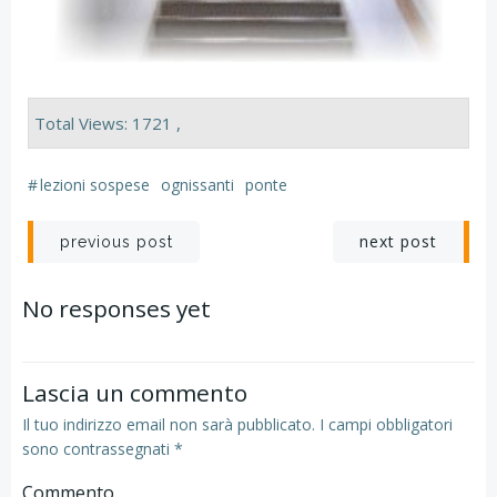
Total Views: 1721 ,
#
lezioni sospese
ognissanti
ponte
Navigazione
Navigazion
next post
previous post
articoli
articoli
No responses yet
Lascia un commento
Il tuo indirizzo email non sarà pubblicato.
I campi obbligatori
sono contrassegnati
*
Commento