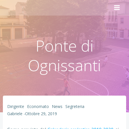
Vai
al
contenuto
Ponte di
Ognissanti
Dirigente
Economato
News
Segreteria
Gabriele
-
Ottobre 29, 2019