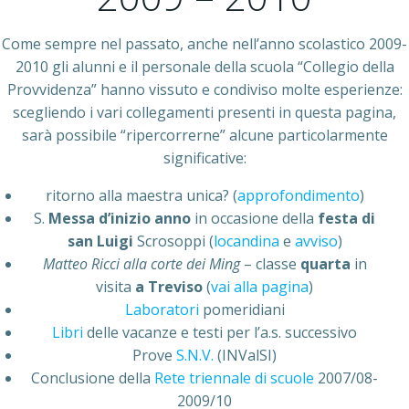
Come sempre nel passato, anche nell’anno scolastico 2009-
2010 gli alunni e il personale della scuola “Collegio della
Provvidenza” hanno vissuto e condiviso molte esperienze:
scegliendo i vari collegamenti presenti in questa pagina,
sarà possibile “ripercorrerne” alcune particolarmente
significative:
ritorno alla maestra unica? (
approfondimento
)
S.
Messa d’inizio anno
in occasione della
festa di
san Luigi
Scrosoppi (
locandina
e
avviso
)
Matteo Ricci alla corte dei Ming
– classe
quarta
in
visita
a Treviso
(
vai alla pagina
)
Laboratori
pomeridiani
Libri
delle vacanze e testi per l’a.s. successivo
Prove
S.N.V.
(INValSI)
Conclusione della
Rete triennale di scuole
2007/08-
2009/10