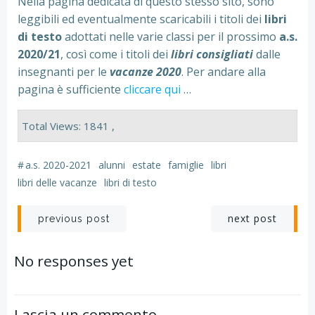
Nella pagina dedicata di questo stesso sito, sono
leggibili ed eventualmente scaricabili i titoli dei
libri
di testo
adottati nelle varie classi per il prossimo
a.s.
2020/21
, così come i titoli dei
libri consigliati
dalle
insegnanti per le
vacanze 2020
. Per andare alla
pagina è sufficiente
cliccare qui
…
Total Views: 1841 ,
#
a.s. 2020-2021
alunni
estate
famiglie
libri
libri delle vacanze
libri di testo
Navigazione
Navigazion
next post
previous post
articoli
articoli
No responses yet
Lascia un commento