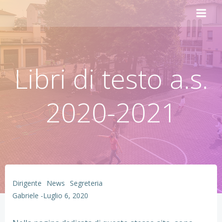
Vai
al
contenuto
Libri di testo a.s.
2020-2021
Dirigente
News
Segreteria
Gabriele
-
Luglio 6, 2020