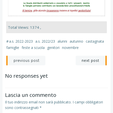
Total Views: 1374 ,
#
a.s. 2022-2023
a.s. 2022/23
alunni
autunno
castagnata
famiglie
feste a scuola
genitori
novembre
Navigazione
Navigazion
next post
previous post
articoli
articoli
No responses yet
Lascia un commento
Il tuo indirizzo email non sarà pubblicato.
I campi obbligatori
sono contrassegnati
*