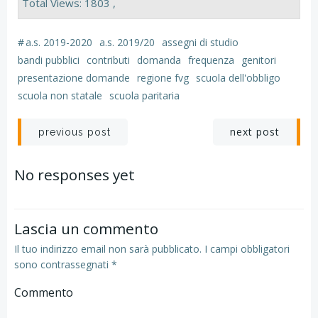
Total Views: 1803 ,
#
a.s. 2019-2020
a.s. 2019/20
assegni di studio
bandi pubblici
contributi
domanda
frequenza
genitori
presentazione domande
regione fvg
scuola dell'obbligo
scuola non statale
scuola paritaria
Navigazione
Navigazion
next post
previous post
articoli
articoli
No responses yet
Lascia un commento
Il tuo indirizzo email non sarà pubblicato.
I campi obbligatori
sono contrassegnati
*
Commento