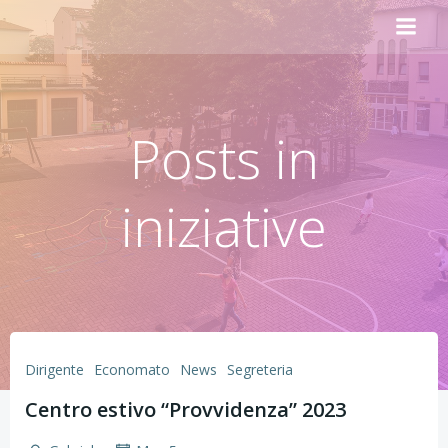
Vai
al
contenuto
Posts in
iniziative
Dirigente
Economato
News
Segreteria
Centro estivo “Provvidenza” 2023