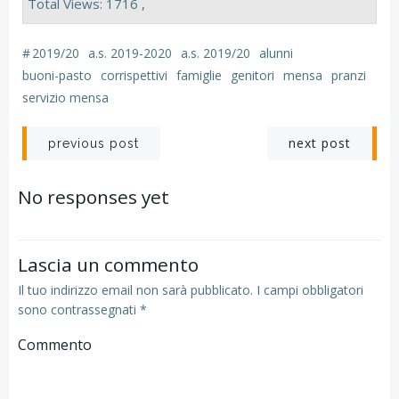
Total Views: 1716 ,
#
2019/20
a.s. 2019-2020
a.s. 2019/20
alunni
buoni-pasto
corrispettivi
famiglie
genitori
mensa
pranzi
servizio mensa
Navigazione
Navigazion
next post
previous post
articoli
articoli
No responses yet
Lascia un commento
Il tuo indirizzo email non sarà pubblicato.
I campi obbligatori
sono contrassegnati
*
Commento