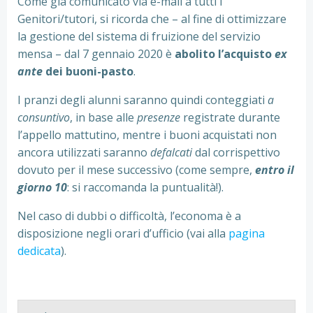
Come già comunicato via e-mail a tutti i
Genitori/tutori, si ricorda che – al fine di ottimizzare
la gestione del sistema di fruizione del servizio
mensa – dal 7 gennaio 2020 è
abolito l’acquisto
ex
ante
dei buoni-pasto
.
I pranzi degli alunni saranno quindi conteggiati
a
consuntivo
, in base alle
presenze
registrate durante
l’appello mattutino, mentre i buoni acquistati non
ancora utilizzati saranno
defalcati
dal corrispettivo
dovuto per il mese successivo (come sempre,
entro il
giorno 10
: si raccomanda la puntualità!).
Nel caso di dubbi o difficoltà, l’economa è a
disposizione negli orari d’ufficio (vai alla
pagina
dedicata
).