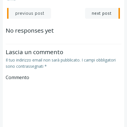
Navigazione
Navigazion
next post
previous post
articoli
articoli
No responses yet
Lascia un commento
Il tuo indirizzo email non sarà pubblicato.
I campi obbligatori
sono contrassegnati
*
Commento