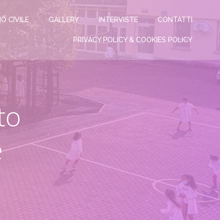
IO CIVILE
GALLERY
INTERVISTE
CONTATTI
PRIVACY POLICY & COOKIES POLICY
to
e