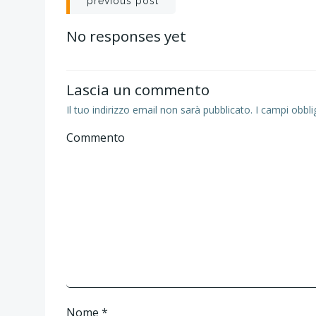
Navigazione
previous post
articoli
No responses yet
Lascia un commento
Il tuo indirizzo email non sarà pubblicato.
I campi obbli
Commento
Nome
*