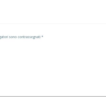
Navigazion
articoli
gatori sono contrassegnati
*