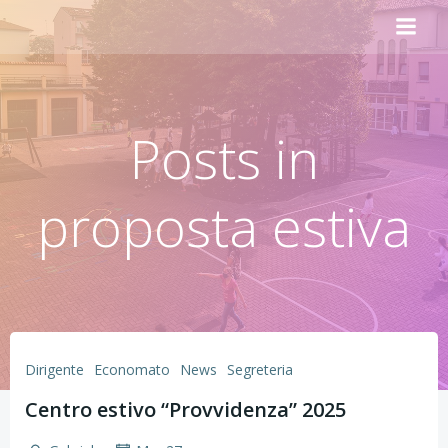
Vai
al
contenuto
Posts in
proposta estiva
Dirigente
Economato
News
Segreteria
Centro estivo “Provvidenza” 2025