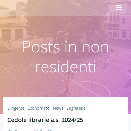
Vai
al
contenuto
Posts in non
residenti
Dirigente
Economato
News
Segreteria
Cedole librarie a.s. 2024/25