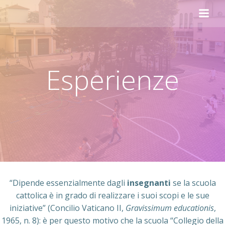
Vai
al
contenuto
Esperienze
“Dipende essenzialmente dagli
insegnanti
se la scuola
cattolica è in grado di realizzare i suoi scopi e le sue
iniziative” (Concilio Vaticano II,
Gravissimum educationis
,
1965, n. 8): è per questo motivo che la scuola “Collegio della