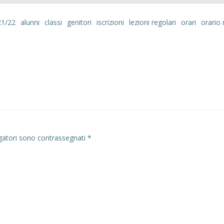
21/22
alunni
classi
genitori
iscrizioni
lezioni regolari
orari
orario 
Navigazion
articoli
gatori sono contrassegnati
*