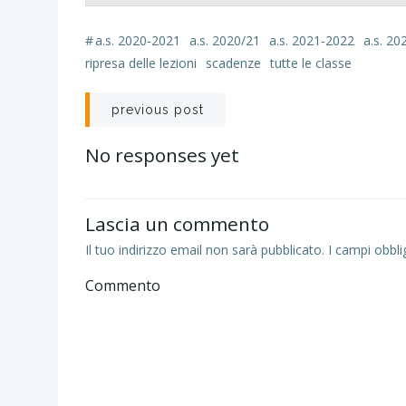
#
a.s. 2020-2021
a.s. 2020/21
a.s. 2021-2022
a.s. 20
ripresa delle lezioni
scadenze
tutte le classe
Navigazione
previous post
articoli
No responses yet
Lascia un commento
Il tuo indirizzo email non sarà pubblicato.
I campi obbli
Commento