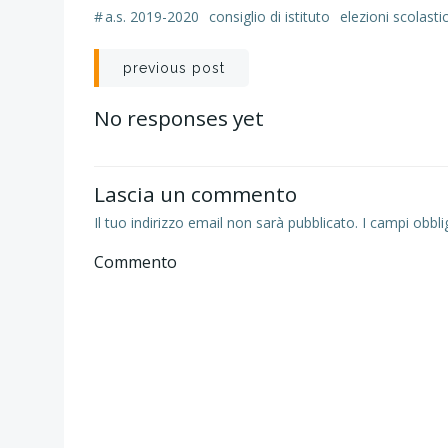
#
a.s. 2019-2020
consiglio di istituto
elezioni scolasti
Navigazione
previous post
articoli
No responses yet
Lascia un commento
Il tuo indirizzo email non sarà pubblicato.
I campi obbli
Commento