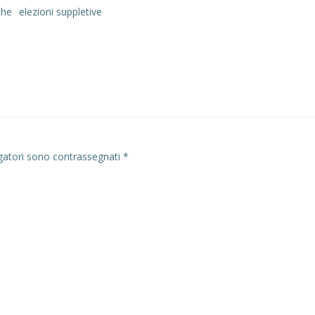
che
elezioni suppletive
Navigazion
articoli
gatori sono contrassegnati
*