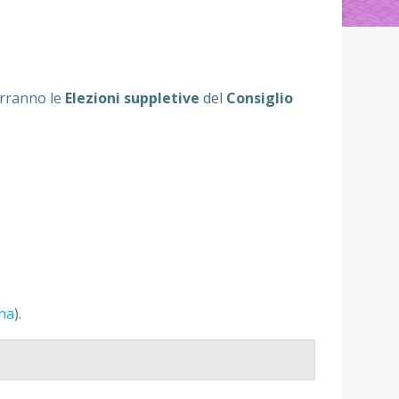
erranno le
Elezioni suppletive
del
Consiglio
ina
).