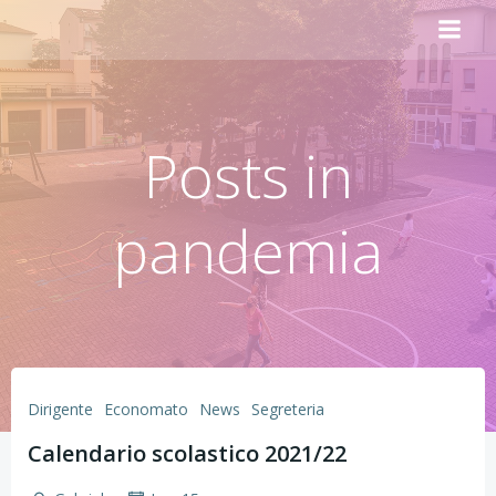
Vai
al
contenuto
Posts in
pandemia
Dirigente
Economato
News
Segreteria
Calendario scolastico 2021/22