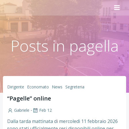
Vai
al
contenuto
Posts in pagella
Dirigente
Economato
News
Segreteria
“Pagelle” online
-
Gabriele
Feb 12
Dalla tarda mattinata di mercoledì 11 febbraio 2026
sono stati ufficialmente resi disponibili online per