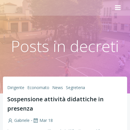
Vai
al
contenuto
Posts in decreti
Dirigente
Economato
News
Segreteria
Sospensione attività didattiche in
presenza
-
Gabriele
Mar 18