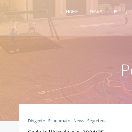
Vai
al
HOME
NEWS
ISTITUT
contenuto
P
Dirigente
Economato
News
Segreteria