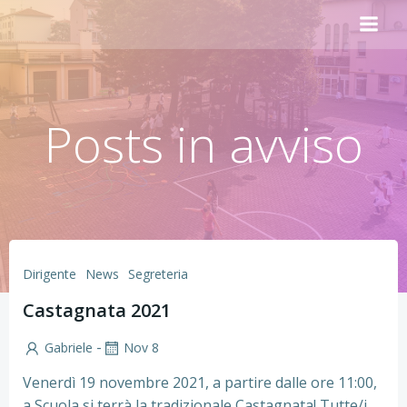
Vai
al
contenuto
Posts in avviso
Dirigente
News
Segreteria
Castagnata 2021
-
Gabriele
Nov 8
Venerdì 19 novembre 2021, a partire dalle ore 11:00,
a Scuola si terrà la tradizionale Castagnata! Tutte/i