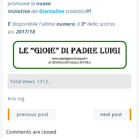
promuove la
nuova
iniziativa
del
Giornalino
scolastico
!!!
E’
disponibile
l’ultimo
numero
, il
3
°
dello scorso
a.s.
2017/18
Total Views: 1312 ,
#
no tag
Navigazione
Navigazion
next post
previous post
articoli
articoli
Comments are closed