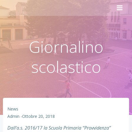
Vai
al
contenuto
Giornalino
scolastico
News
Admin
-
Ottobre 20, 2018
Dall’a.s. 2016/17 la Scuola Primaria “Provvidenza”