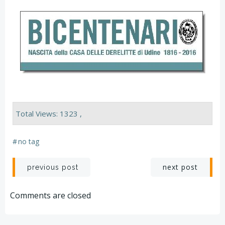
Total Views: 1323 ,
#
no tag
Navigazione
Navigazion
next post
previous post
articoli
articoli
Comments are closed