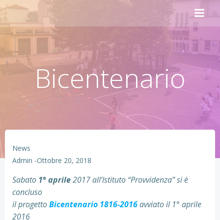
Vai
al
contenuto
Bicentenario
News
Admin
-
Ottobre 20, 2018
Sabato
1° aprile
2017 all’Istituto “Provvidenza” si è
concluso
il progetto
Bicentenario 1816-2016
avviato il 1° aprile
2016