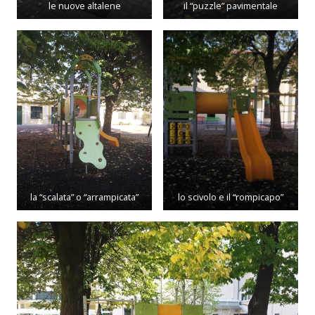
le nuove altalene
il “puzzle” pavimentale
la “scalata” o “arrampicata”
lo scivolo e il “rompicapo”