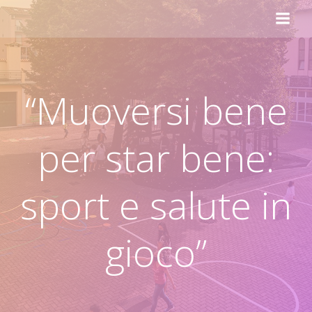
Vai
al
contenuto
“Muoversi bene
per star bene:
sport e salute in
gioco”