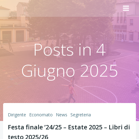
Vai
al
contenuto
Posts in 4
Giugno 2025
Dirigente
Economato
News
Segreteria
Festa finale ’24/25 – Estate 2025 – Libri di
testo 2025/26